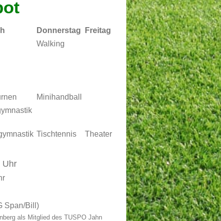
bot
ch
Donnerstag
Freitag
Walking
urnen
Minihandball
ymnastik
gymnastik
Tischtennis
Theater
0 Uhr
hr
G Span/Bill)
denberg als Mitglied des TUSPO Jahn