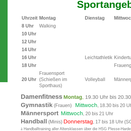
Sportange
Uhrzeit
Montag
Dienstag
Mittwo
8 Uhr
Walking
10 Uhr
12 Uhr
14 Uhr
16 Uhr
Leichtathletik
Kindert
18 Uhr
Fraueng
Frauensport
20 Uhr
(Schießen im
Volleyball
Männer
Sporthaus)
Damenfitness
Montag
,
19.30 Uhr bis 20.3
Gymnastik
Mittwoch
(Frauen)
, 18.30 bis 20 U
Männersport
Mittwoch
, 20 bis 21 Uhr
Handball
Donnerstag
(Minis)
, 17 bis 18 Uhr (S
à
Handballtraining aller Altersklassen über die HSG Plesse-Har