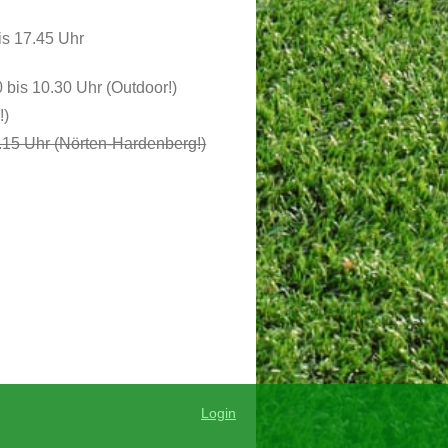
is 17.45 Uhr
0 bis 10.30 Uhr (Outdoor!)
!)
4.15 Uhr (Nörten-Hardenberg!)
Login